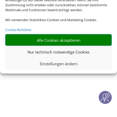
Check-In
|
Service
|
Blacklisted Airlines
|
AGB
|
Zustimmung nicht erteilen oder zurückziehen, können bestimmte
Barrierefreiheitserklärung
Merkmale und Funktionen beeinträchtigt werden.
Wir verwenden Statistiken-Cookies und Marketing Cookies.
Cookie-Richtlinie
Alle Cookies akzeptieren
© 2026 • Schmetterling
Nur technisch notwendige Cookies
Einstellungen ändern