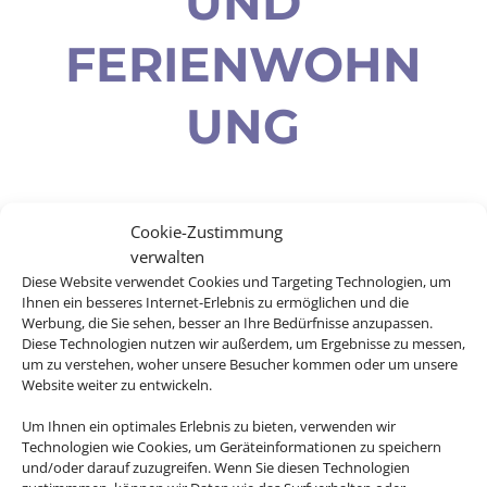
ND F
ERIENWOHNU
NG
Cookie-Zustimmung
Sie wollen einen entspannten Urlaub
verwalten
mit Ihren Liebsten genießen, viel Platz
Diese Website verwendet Cookies und Targeting Technologien, um
und Zeit für sich haben? Mit einem
Ihnen ein besseres Internet-Erlebnis zu ermöglichen und die
Werbung, die Sie sehen, besser an Ihre Bedürfnisse anzupassen.
Ferienhaus oder einer Ferienwohnung
Diese Technologien nutzen wir außerdem, um Ergebnisse zu messen,
haben Sie mehr Freiheiten als in einem
um zu verstehen, woher unsere Besucher kommen oder um unsere
gewöhnlichen Hotel. Egal ob es ein
Website weiter zu entwickeln.
Strandurlaub in einer Finca sein soll
Um Ihnen ein optimales Erlebnis zu bieten, verwenden wir
oder ob Sie mit Ihrem Hund die Wälder
Technologien wie Cookies, um Geräteinformationen zu speichern
erkunden wollen: Für nahezu alles gibt
und/oder darauf zuzugreifen. Wenn Sie diesen Technologien