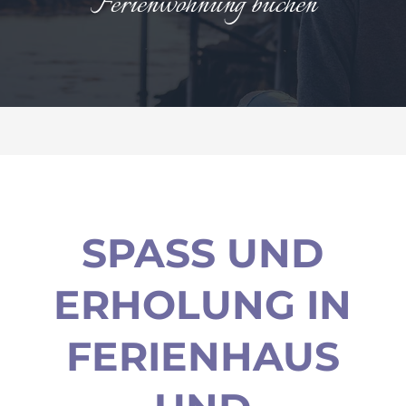
Ferienwohnung buchen
SPASS UND E
RHOLUNG IN F
ERIENHAUS U