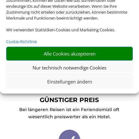
zustimmmen, können wir Daten wie das Surfverhalten oder
es das passende Angebot.
eindeutige IDs auf dieser Website verarbeiten. Wenn Sie ihre
Zustimmung nicht erteilen oder zurückziehen, können bestimmte
Buchen Sie bei uns Ihren individuellen
Merkmale und Funktionen beeinträchtigt werden.
Urlaub in Ferienhaus oder
Wir verwenden Statistiken-Cookies und Marketing Cookies.
Ferienwohnung – wir machen Ihren
Traumurlaub möglich.
Cookie-Richtlinie
Alle Cookies akzeptieren
Nur technisch notwendige Cookies

Einstellungen ändern
GÜNSTIGER PREIS
Bei längeren Reisen ist ein Feriendomizil oft
wesentlich preiswerter als ein Hotel.