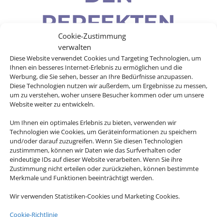
PERFEKTEN
Cookie-Zustimmung
WEG IN DEN
verwalten
Diese Website verwendet Cookies und Targeting Technologien, um
Ihnen ein besseres Internet-Erlebnis zu ermöglichen und die
URLAUB
Werbung, die Sie sehen, besser an Ihre Bedürfnisse anzupassen.
Diese Technologien nutzen wir außerdem, um Ergebnisse zu messen,
um zu verstehen, woher unsere Besucher kommen oder um unsere
Website weiter zu entwickeln.
Um Ihnen ein optimales Erlebnis zu bieten, verwenden wir
Egal wohin die Reise gehen soll – wir
Technologien wie Cookies, um Geräteinformationen zu speichern
und/oder darauf zuzugreifen. Wenn Sie diesen Technologien
haben für jedes Ziel den perfekten Flug
zustimmmen, können wir Daten wie das Surfverhalten oder
für Sie! Profitieren Sie jetzt von
eindeutige IDs auf dieser Website verarbeiten. Wenn Sie ihre
unserem Charterflug-Preisvergleich.
Zustimmung nicht erteilen oder zurückziehen, können bestimmte
Merkmale und Funktionen beeinträchtigt werden.
Wir verwenden Statistiken-Cookies und Marketing Cookies.
Cookie-Richtlinie